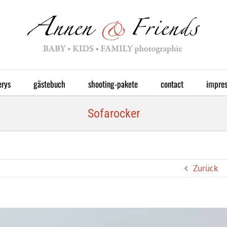
erys
gästebuch
shooting-pakete
contact
impre
Sofarocker
Zurück