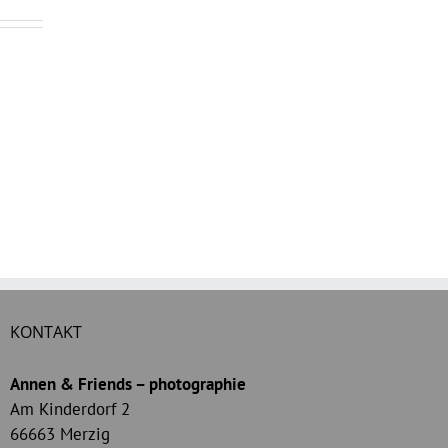
KONTAKT
Annen & Friends – photographie
Am Kinderdorf 2
66663 Merzig